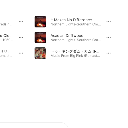
It Makes No Difference
Greatest Hits (Remastered) · 1968年
Northern Lights-Southern Cross (Expanded Edition) · 1975年
The Night They Drove Old Dixie Down
Acadian Driftwood
The Band (Remastered) · 1969年
Northern Lights-Southern Cross (Expanded Edition) · 1975年
アイ・シャル・ビー・リリースト (Remastered 2000)
トゥ・キングダム・カム (Remastered 2000)
Music From Big Pink (Remastered 2000) · 1968年
Music From Big Pink (Remastered 2000) · 1968年