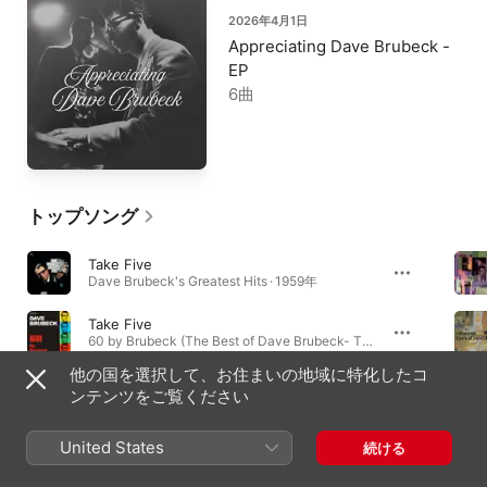
2026年4月1日
Appreciating Dave Brubeck -
EP
6曲
トップソング
Take Five
Dave Brubeck's Greatest Hits · 1959年
Take Five
60 by Brubeck (The Best of Dave Brubeck- The Fifties) · 2012年
他の国を選択して、お住まいの地域に特化したコ
Stardust
ンテンツをご覧ください
1975 - The Duets · 1975年
United States
続ける
必聴アルバム