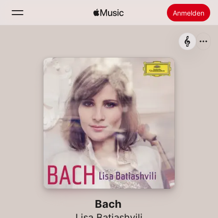
Anmelden
Suchen
Startseite
Neu
Apple Music installieren
Radio
Bach
Lisa Batiashvili