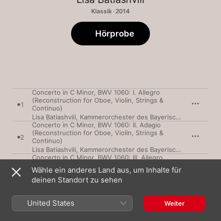
Klassik · 2014
Hörprobe
Concerto in C Minor, BWV 1060: I. Allegro
(Reconstruction for Oboe, Violin, Strings &
1
Continuo)
Lisa Batiashvili
,
Kammerorchester des Bayerischen Rundfunks
Concerto in C Minor, BWV 1060: II. Adagio
(Reconstruction for Oboe, Violin, Strings &
2
Continuo)
Lisa Batiashvili
,
Kammerorchester des Bayerischen Rundfunks
Concerto in C Minor, BWV 1060: III. Allegro
(Reconstruction for Oboe, Violin, Strings &
Wähle ein anderes Land aus, um Inhalte für
3
Continuo)
deinen Standort zu sehen
Lisa Batiashvili
,
Kammerorchester des Bayerischen Rundfunks
Cantata "Ich steh mit einem Fuß im Grabe", BWV
156: Sinfonia
4
United States
Weiter
Lisa Batiashvili
,
Kammerorchester des Bayerischen Rundfunks
Violin Concerto No. 2 in E Major, BWV 1042: I.