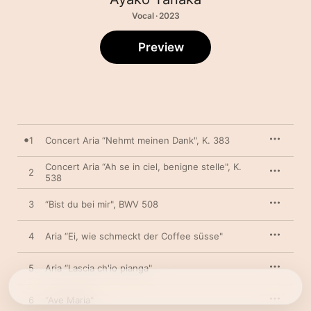
Vocal · 2023
Preview
1
Concert Aria “Nehmt meinen Dank", K. 383
Concert Aria “Ah se in ciel, benigne stelle", K.
2
538
3
“Bist du bei mir", BWV 508
4
Aria “Ei, wie schmeckt der Coffee süsse"
5
Aria “Lascia ch'io pianga"
6
“Ave Maria"