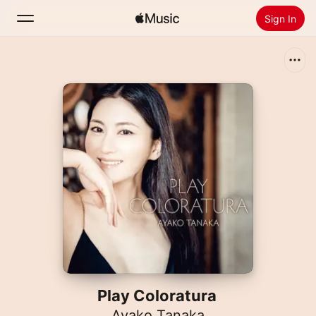
Sign In
Search
Home
New
Install Apple Music
Radio
Play Coloratura
Ayako Tanaka