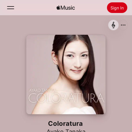
Sign In
Search
Home
New
Install Apple Music
Radio
Coloratura
Ayako Tanaka