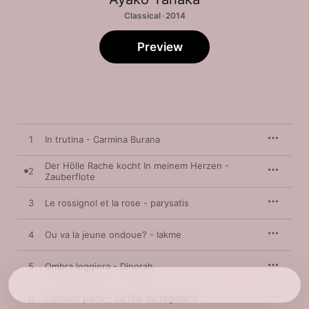
Classical · 2014
Preview
1
In trutina - Carmina Burana
Der Hölle Rache kocht In meinem Herzen -
2
Zauberflote
3
Le rossignol et la rose - parysatis
4
Ou va la jeune ondoue? - lakme
5
Ombra leggiera - Dinorah
6
Convien partir - La fille du regiment