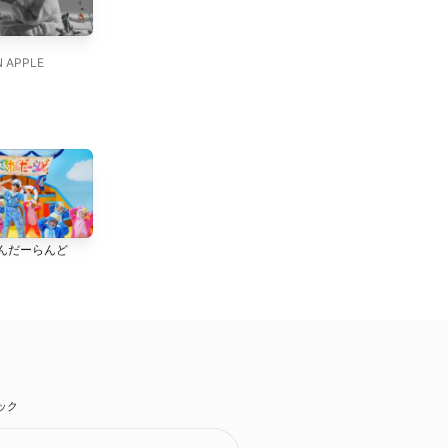
インフェルノ
Magic
Mrs. GREEN APPLE
Mrs. GREEN APPLE
N APPLE
爆裂愛してる (from M!LK
好きすぎて滅!
んだーらんど
ARENA TOUR 2025-
M!LK
2026「SMILE POP!」 LIVE
M!LK
at 国立代々木競技場 第一体
育館 2026.02.11)
ック