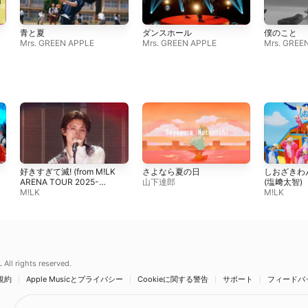
青と夏
ダンスホール
僕のこと
Mrs. GREEN APPLE
Mrs. GREEN APPLE
Mrs. GREE
好きすぎて滅! (from M!LK
さよなら夏の日
しおざきわ
ARENA TOUR 2025-
山下達郎
(塩﨑太智)
2026「SMILE POP!」 LIVE
M!LK
M!LK
at 国立代々木競技場 第一体
育館 2026.02.11)
.
All rights reserved.
規約
Apple Musicとプライバシー
Cookieに関する警告
サポート
フィードバ