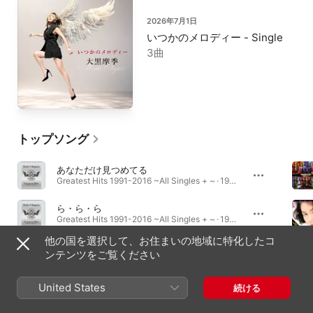
2026年7月1日
いつかのメロディー - Single
3曲
トップソング
あなただけ見つめてる
Greatest Hits 1991-2016 ~All Singles + ~ · 1994年
ら・ら・ら
Greatest Hits 1991-2016 ~All Singles + ~ · 1995年
他の国を選択して、お住まいの地域に特化したコ
夏が来る
ンテンツをご覧ください
Greatest Hits 1991-2016 ~All Singles + ~ · 1994年
United States
続ける
アルバム