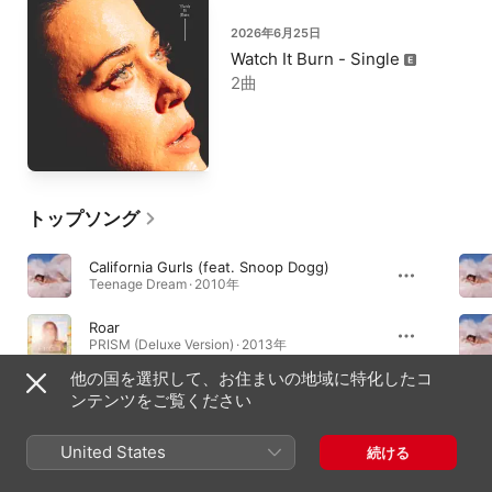
2026年6月25日
Watch It Burn - Single
2曲
トップソング
California Gurls (feat. Snoop Dogg)
Teenage Dream · 2010年
Roar
PRISM (Deluxe Version) · 2013年
他の国を選択して、お住まいの地域に特化したコ
Feels (feat. Pharrell Williams, Katy Perry & Big Sean)
ンテンツをご覧ください
Funk Wav Bounces, Vol. 1 · 2017年
United States
続ける
必聴アルバム