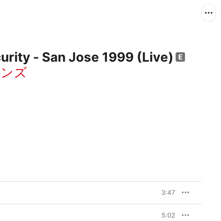
urity - San Jose 1999 (Live)
ーンズ
3:47
5:02