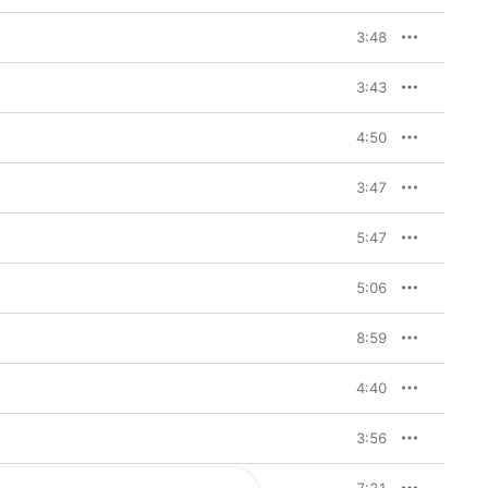
3:48
3:43
4:50
3:47
5:47
5:06
8:59
4:40
3:56