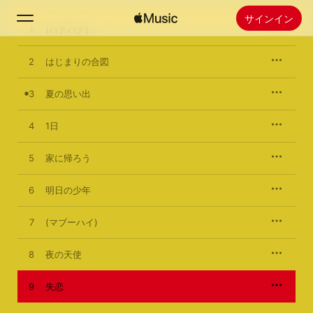
にもなっている"夏の思い出"と共に、"はじまりの合図"の2曲はCM
サインイン
ソングにも採用された。加えて、全面的にレゲエテイストを取り入
1
(バテバテ)
れた"太陽"、ファンの間でも名曲と名高い"夜の天使"、"失恋"などを
収録。そんなケツメイシ・ワールド全開の中、しっとりと自然界の
普遍性を説いた"花鳥風月(Album Mix)"は異彩を放ち、アルバムに深
2
検索
はじまりの合図
みをもたらしている。
3
夏の思い出
ホーム
4
1日
新着おすすめ
Apple Musicをインストール
5
家に帰ろう
ラジオ
6
明日の少年
7
(マブーハイ)
8
夜の天使
9
失恋