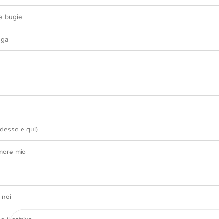
ue bugie
ega
adesso e qui)
amore mio
 noi