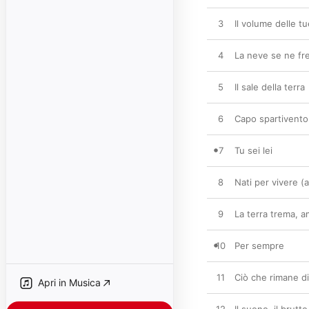
3
Il volume delle t
4
La neve se ne fr
5
Il sale della terra
6
Capo spartivento
7
Tu sei lei
8
Nati per vivere (
9
La terra trema, 
10
Per sempre
11
Ciò che rimane di
Apri in Musica