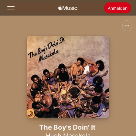
Anmelden
Suchen
Startseite
Neu
Apple Music installieren
Radio
The Boy's Doin' It
Hugh Masekela