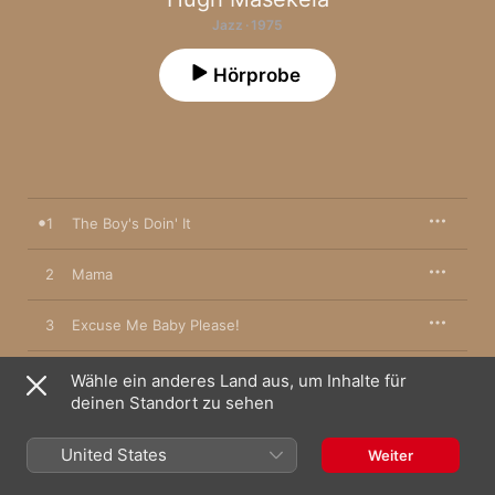
Jazz · 1975
Hörprobe
1
The Boy's Doin' It
2
Mama
3
Excuse Me Baby Please!
4
Ashiko
Wähle ein anderes Land aus, um Inhalte für
deinen Standort zu sehen
5
In the Jungle
United States
Weiter
6
A Person Is a Sometime Thing