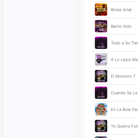
Botas Ariat
Barrio Xolo
Todo a Su Ti
A Lo Lejos M
El Monstro 7
Cuando Se Le
En La Bola (fe
Yo Quiero Fu