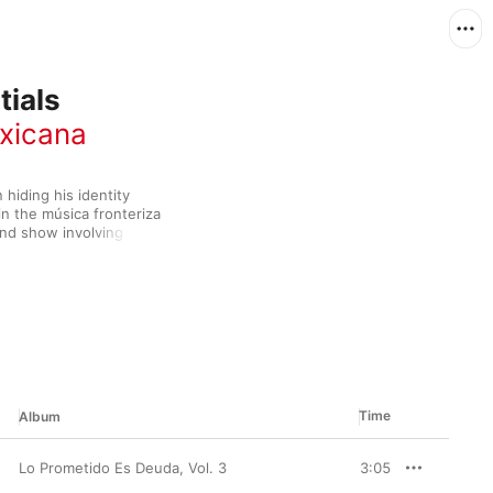
tials
xicana
iding his identity 
 the música fronteriza 
nd show involving a 
ar built a strong 
of LPs in 2018. 
th contemporary 
order-life existence 
is third LP, 
Con Los 
ands his sound by 
Time
Album
Lo Prometido Es Deuda, Vol. 3
3:05