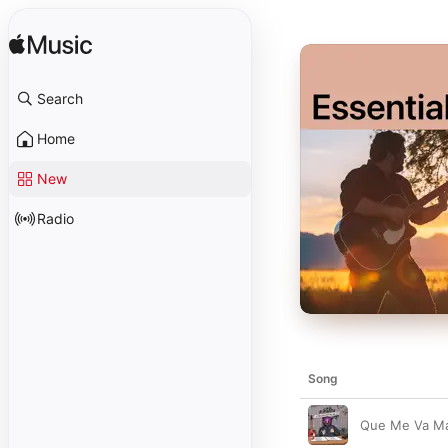
Search
Home
New
Radio
Song
Que Me Va Ma