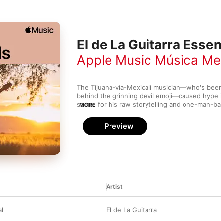
El de La Guitarra Essen
Apple Music Música Me
The Tijuana-via-Mexicali musician—who's been h
behind the grinning devil emoji—caused hype in
scene for his raw storytelling and one-man-ba
MORE
fierce 12-string guitar. The anonymous rising st
following busking before he released a trilogy 
Preview
Channeling the narcocorridos of yesteryear wi
awareness, the enigmatic guitarist sings of a b
that has made him a modern-day folk hero. On h
Pies en la Tierra y la Mirada en el Cielo
, he exp
adding an invigorating brass section.
Artist
l
El de La Guitarra