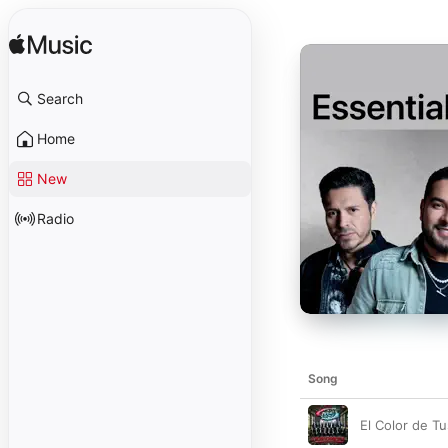
Search
Home
New
Radio
Song
El Color de T