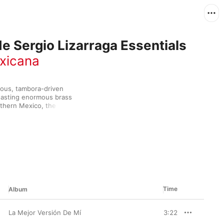
e Sergio Lizarraga Essentials
xicana
ious, tambora-driven 
oasting enormous brass 
rthern Mexico, the 15-
huates, Pistaches”), 
amp up the party on a 
). The swirling, 
orteño richness.
Time
Album
La Mejor Versión De Mí
3:22