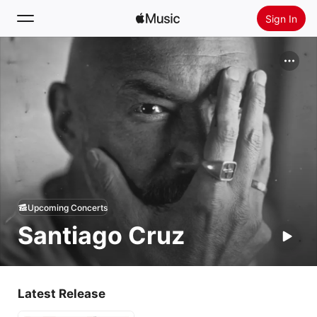
Sign In
Search
Home
New
Install Apple Music
Radio
Upcoming Concerts
Santiago Cruz
Latest Release