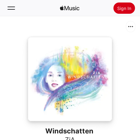
Sign In
Search
Home
New
Install Apple Music
Radio
Windschatten
ZiA