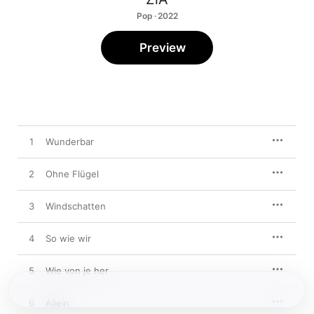
Pop · 2022
Preview
1
Wunderbar
2
Ohne Flügel
3
Windschatten
4
So wie wir
5
Wie von je her
6
Allein