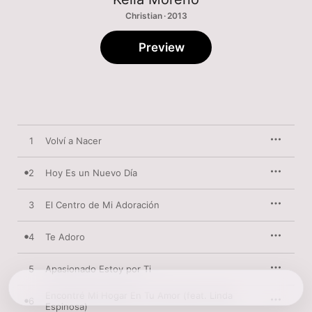
Christian · 2013
Preview
1
Volví a Nacer
2
Hoy Es un Nuevo Día
3
El Centro de Mi Adoración
4
Te Adoro
5
Apasionado Estoy por Ti
Encontré Mi Hogar En Tu Amor (feat. Linda
6
Espinosa)