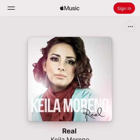
Sign In
Search
Home
New
Install Apple Music
Radio
Real
Keila Moreno