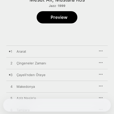
Jazz · 1999
Preview
1
Ararat
2
Çingeneler Zamanı
3
Çayeli'nden Öteye
4
Makedonya
5
Aziz Nesin'e
6
Tamzara