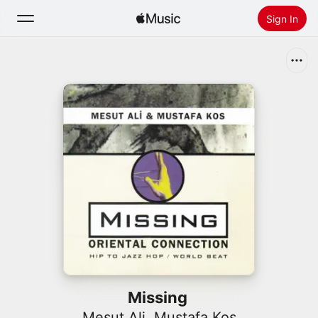
Sign In
Search
Home
New
Install Apple Music
Radio
Missing
Mesut Ali
,
Mustafa Kos