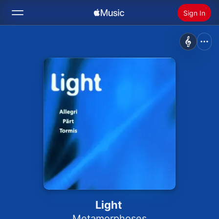
Sign In
Search
Home
New
Install Apple Music
Radio
Light
Metamorphoses