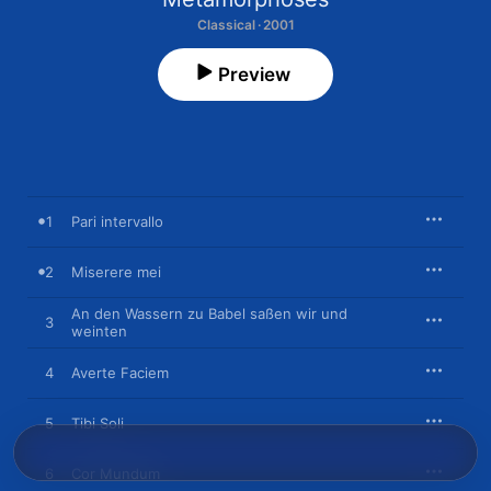
Classical · 2001
Preview
1
Pari intervallo
2
Miserere mei
An den Wassern zu Babel saßen wir und
3
weinten
4
Averte Faciem
5
Tibi Soli
6
Cor Mundum