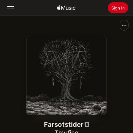
Sign In
Search
Home
New
Install Apple Music
Radio
Farsotstider
Thyrfing