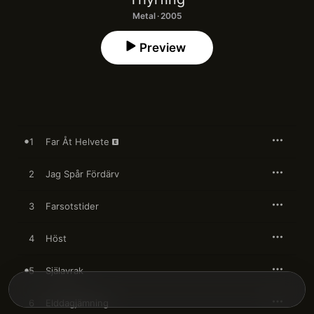
Metal · 2005
Preview
1
Far Åt Helvete
2
Jag Spår Fördärv
3
Farsotstider
4
Höst
5
Själavrak
6
Elddagjämning