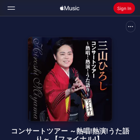
Sign In
Search
Home
New
Install Apple Music
Radio
コンサートツアー ～熱唱!熱演!うた語
り～ 【ファイナル!】