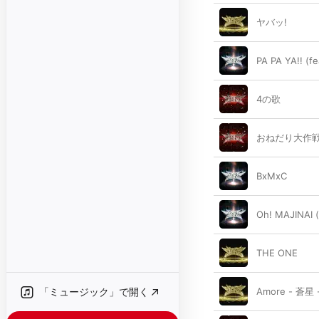
ヤバッ!
PA PA YA!! (f
4の歌
おねだり大作
BxMxC
Oh! MAJINAI (
THE ONE
「ミュージック」で開く
Amore - 蒼星 