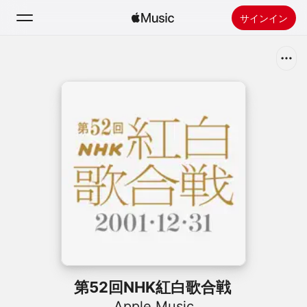
サインイン
検索
ホーム
新着おすすめ
Apple Musicをインストール
ラジオ
第52回NHK紅白歌合戦
Apple Music