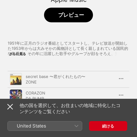
プレビュー
1951年に正月のラジオ番組としてスタートし、テレビ放送が開始し
た1953年からは大みそかの風物詩として長く親しまれている国民的
な歌番組。その年に活躍した歌手やグループが顔をそろえ、男女対
さらに見る
抗で話題の曲や踊りを披露し競い合う。華やかな衣装や趣向を凝ら
した演出も見どころの一つ。その年に出場した人気アーティストた
ちの楽曲を振り返ろう。
曲
時間
secret base 〜君がくれたもの〜
ZONE
CORAZON
DA PUMP
他の国を選択して、お住まいの地域に特化したコ
三年ぶりの人だから
ンテンツをご覧ください
原田悠里
United States
泣かないで
続ける
山川 豊