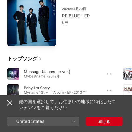
2026年4月29日
RE:BLUE - EP
6曲
トップソング
Message (Japanese ver.)
Mybestname! · 2012年
Baby I'm Sorry
Myname 1St Mini Album - EP · 2013年
他の国を選択して、お住まいの地域に特化したコ
What's Up
ンテンツをご覧ください
Mybestname! · 2012年
United States
続ける
アルバム