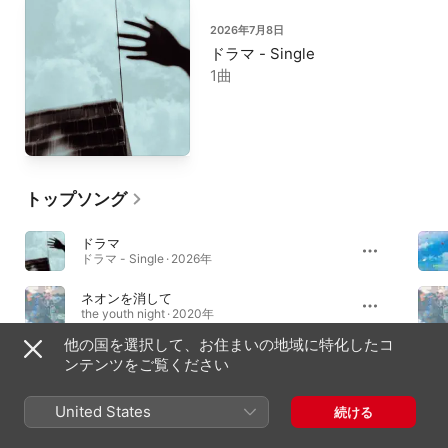
2026年7月8日
ドラマ - Single
1曲
トップソング
ドラマ
ドラマ - Single · 2026年
ネオンを消して
the youth night · 2020年
他の国を選択して、お住まいの地域に特化したコ
Ladyy
ンテンツをご覧ください
Ladyy - Single · 2026年
United States
続ける
アルバム