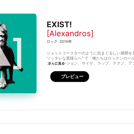
EXIST!
[Alexandros]
ロック · 2016年
ジェットコースターのように目まぐるしい展開を見
ソッタレな貴様らへ" で「俺たちはロックンロー
ズ、フュージョン、サイケ、ラップ、テクノ、ア
さらに見る
だ」と彼ら自身が歌っているように、[Alexandr
高らかに鳴らした大胆不敵な6枚目のオリジナル
プレビュー
コロと表情を変える多彩な14曲は、洋楽・邦楽の
も、彼ららしいエモーショナルでキャッチーなメ
っている。どこまでも自由でボーダレスに自分た
する、バンドの敏捷性と野心がなんとも心地良い