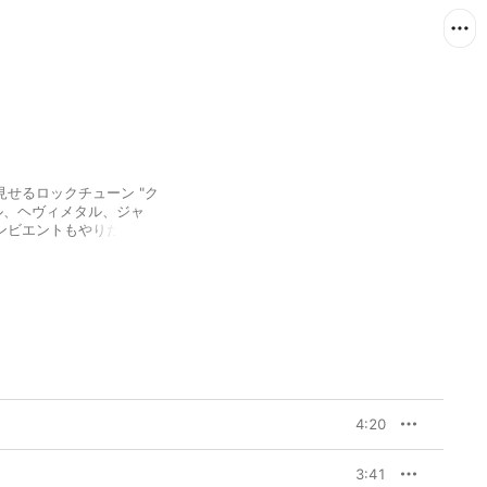
せるロックチューン "ク
ル、ヘヴィメタル、ジャ
ンビエントもやりたいん
os] の持つ幅広い音楽性を
アルバム。一曲ごとにコロ
トレンドを押さえつつ
ロディが楽曲のコアにな
ちの音楽を追求しようと
。
4:20
3:41