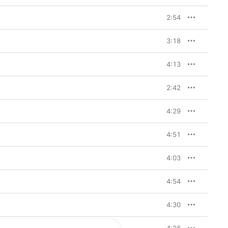
2:54
3:18
4:13
2:42
4:29
4:51
4:03
4:54
4:30