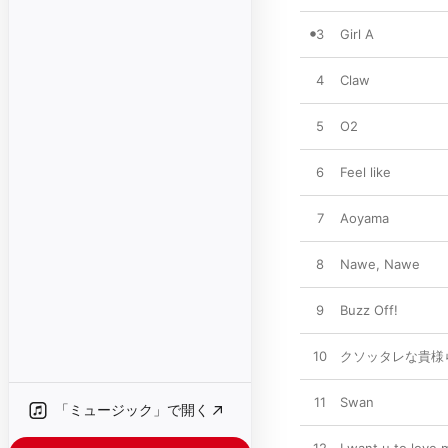
3
Girl A
4
Claw
5
O2
6
Feel like
7
Aoyama
8
Nawe, Nawe
9
Buzz Off!
10
クソッタレな貴様
11
Swan
「ミュージック」で開く