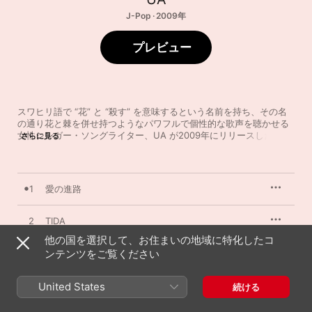
J-Pop · 2009年
プレビュー
スワヒリ語で “花” と “殺す” を意味するという名前を持ち、その名
の通り花と棘を併せ持つようなパワフルで個性的な歌声を聴かせる
女性シンガー・ソングライター、UA が2009年にリリースした自身
さらに見る
8枚目となるアルバム。リトル・クリチャーズや半野善弘、朝本浩
文、細野晴臣といった一癖も二癖もあるゲスト・ミュージシャンを
迎えて制作されたアルバムで、タイトルの「ATTA」とは、生まれた
ばかりの赤ん坊が発した言葉から付けられ、“驚きの音” を意味する
1
愛の進路
という。第二子の妊娠、出産や、新たな生活サイクルの中から生ま
れた楽曲は、生楽器を主体としながらエレクトロニカのような響き
を持ち、民族音楽的なポリリズムを感じさせながらアンビエントの
2
TIDA
ようでもあり、実験的でありながら、どこか子守唄のようでもある
他の国を選択して、お住まいの地域に特化したコ
というとてもユニークな仕上がり。壮大で、ディープで、エキゾチ
3
ンテンツをご覧ください
Purple Rain
ックで、アーシーで。そして、彼女の発する声と言葉は、時に優し
く、時に乱暴に、聴く者の鼓膜と脳とハートを振動させる、UA な
らではの “驚き” にあふれた作品だ。
4
KOSMOS
United States
続ける