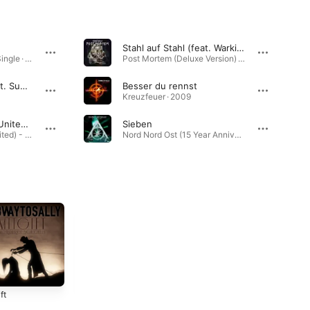
Stahl auf Stahl (feat. Warkings)
Kaufmann und Maid - Single · 2020
Post Mortem (Deluxe Version) · 2024
Falling In Circles (feat. Subway to Sally)
Besser du rennst
Kreuzfeuer · 2009
Spielmannsschwur (United) [feat. Beyond The Black]
Sieben
Spielmannsschwur (United) - Single · 2025
Nord Nord Ost (15 Year Anniversary Edition) · 2005
ft
Schwarz in
Kreuzfeuer
Schwarz
4
2009