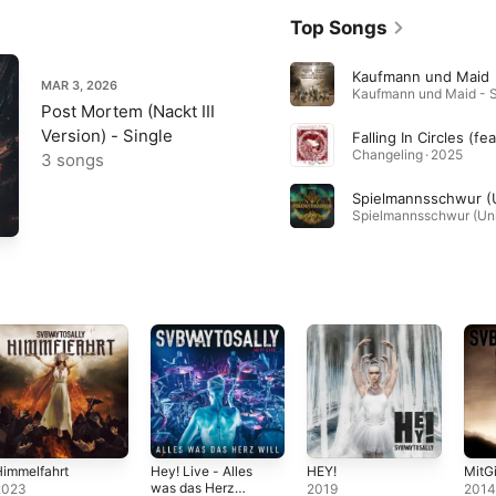
Top Songs
Kaufmann und Maid
MAR 3, 2026
Post Mortem (Nackt III
Version) - Single
Changeling · 2025
3 songs
immelfahrt
Hey! Live - Alles
HEY!
MitGi
was das Herz
2023
2019
201