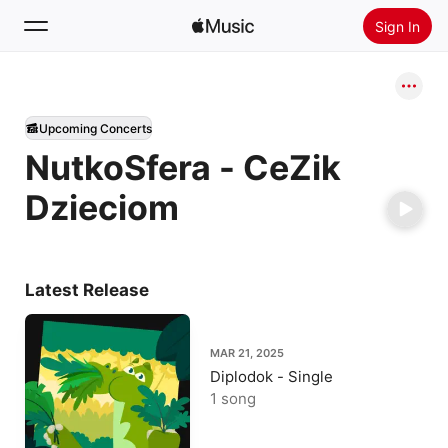
Sign In
Search
Upcoming Concerts
Home
NutkoSfera - CeZik
New
Dzieciom
Install Apple Music
Radio
Latest Release
MAR 21, 2025
Diplodok - Single
1 song