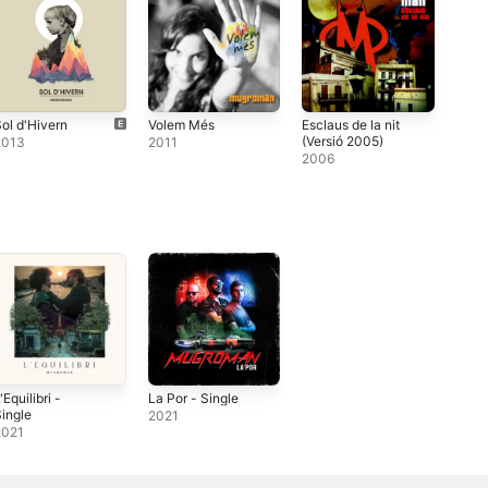
ol d'Hivern
Volem Més
Esclaus de la nit
(Versió 2005)
2013
2011
2006
'Equilibri -
La Por - Single
ingle
2021
2021