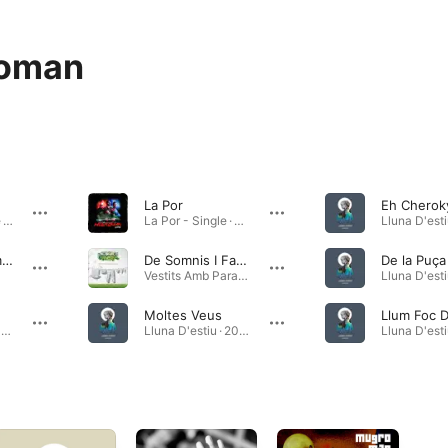
oman
La Por
Eh Cherok
L'Espiral - Single · 2022
La Por - Single · 2021
Deu de Ser Amor
De Somnis I Faules (feat. Mugroman)
Vestits Amb Paraules Noves (feat. El Diluvi & La Raíz) · 2016
Moltes Veus
L'Equilibri - Single · 2021
Lluna D'estiu · 2014