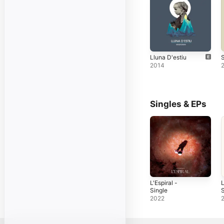
Lluna D'estiu
S
2014
Singles & EPs
L'Espiral -
L
Single
S
2022