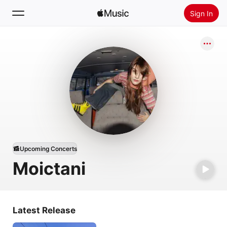
Sign In
Search
Home
New
Install Apple Music
Radio
Upcoming Concerts
Moictani
Latest Release