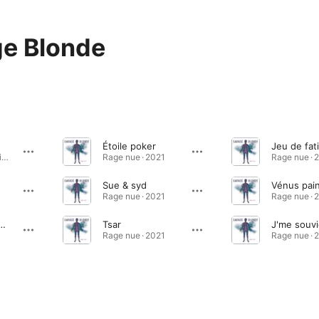
e Blonde
Étoile poker
Jeu de fat
Lorelei lalala - Single · 2023
Rage nue · 2021
Rage nue · 
Sue & syd
Vénus pain
Rage nue · 2021
Rage nue · 
ent (Les hommes minutes)
Tsar
Rage nue · 2021
Rage nue · 