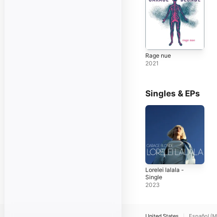
Rage nue
2021
Singles & EPs
Lorelei lalala -
Single
2023
United States
Español (M