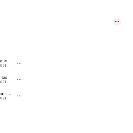
igue
La fièvre
2021
Rage nue · 2021
 bis
Ce qu'il faut
2021
Rage nue · 2021
J'me souviens presque
Sourd et absent
2021
Rage nue · 2021