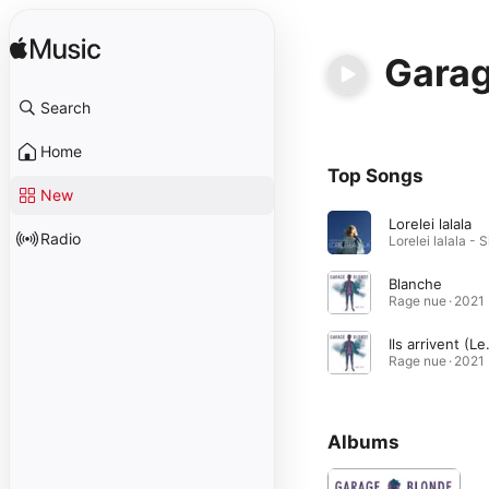
Garag
Search
Home
Top Songs
New
Lorelei lalala
Radio
Blanche
Rage nue · 2021
Ils arriv
Rage nue · 2021
Albums