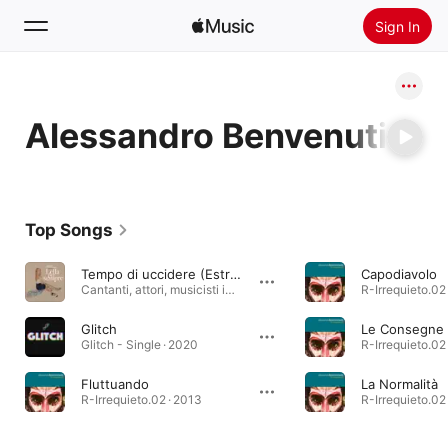
Sign In
Search
Alessandro Benvenuti
Home
New
Install Apple Music
Top Songs
Radio
Tempo di uccidere (Estratto da Tempo di uccidere di Ennio Flaiano)
Capodiavolo
Cantanti, attori, musicisti insieme con Lella per sempre · 2021
R-Irrequieto.02
Glitch
Le Consegne
Glitch - Single · 2020
R-Irrequieto.02
Fluttuando
La Normalità
R-Irrequieto.02 · 2013
R-Irrequieto.02