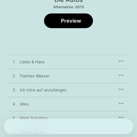
Alternative · 2015
Preview
1
Liebe & Hass
2
Flaches Wasser
3
Ich höre auf anzufangen
4
Alles
5
Mein Schatten
6
Dieser Zauber