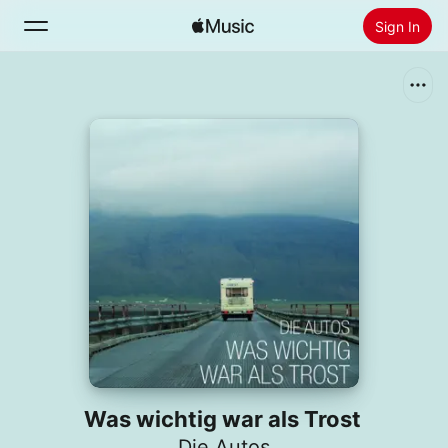
Sign In
Search
Home
New
Install Apple Music
Radio
Was wichtig war als Trost
Die Autos