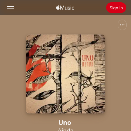
Sign In
Search
Home
New
Install Apple Music
Radio
Uno
Ainda