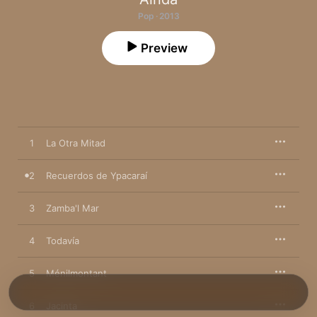
Pop · 2013
Preview
1
La Otra Mitad
2
Recuerdos de Ypacaraí
3
Zamba'l Mar
4
Todavía
5
Ménilmontant
6
Jacinta