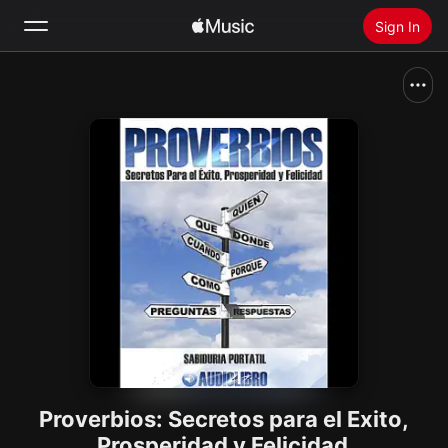
Sign In
Search
Home
New
Install Apple Music
Radio
Proverbios: Secretos para el Exito,
Prosperidad y Felicidad