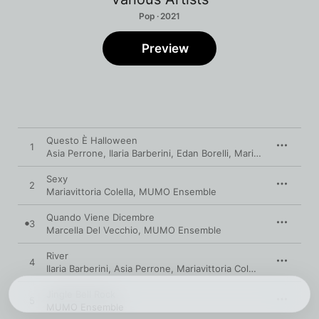
Pop · 2021
Preview
Questo È Halloween
1
Asia Perrone
,
Ilaria Barberini
,
Edan Borelli
,
Mariavittoria Colella
Sexy
2
Mariavittoria Colella
,
MUMO Ensemble
Quando Viene Dicembre
3
Marcella Del Vecchio
,
MUMO Ensemble
River
4
Ilaria Barberini
,
Asia Perrone
,
Mariavittoria Colella
,
MUMO Ens
Jingle Bell Rock
5
MUMO Ensemble