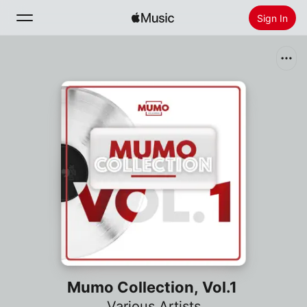
Sign In
Search
Home
New
Install Apple Music
Radio
Mumo Collection, Vol.1
Various Artists