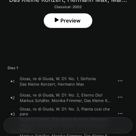
Classical · 2002
Preview
Disc 1
Gioas, re di Giuda, W. D1: No. 1, Sinfonia
1
Das Kleine Konzert
,
Hermann Max
Gioas, re di Giuda, W. D1: No. 2, Eterno Dio!
2
Markus Schäfer
,
Monika Frimmer
,
Das Kleine Konzert
,
Herma
Gioas, re di Giuda, W. D1: No. 3, Pianta così che
pare
3
Monika Frimmer
,
Das Kleine Konzert
,
Hermann Max
Gioas, re di Giuda, W. D1: No. 4, Non più, caro
Ismael
4
Markus Schäfer
,
Monika Frimmer
,
Das Kleine Konzert
,
Herma