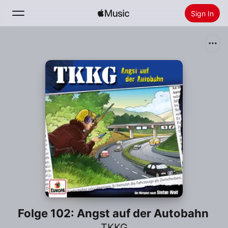
Sign In
Search
Home
New
Install Apple Music
Radio
Folge 102: Angst auf der Autobahn
TKKG