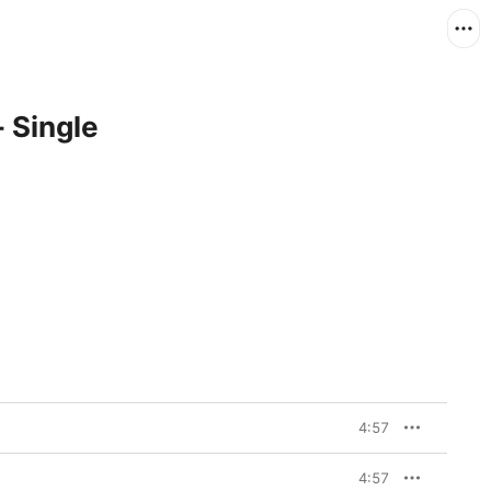
- Single
4:57
4:57