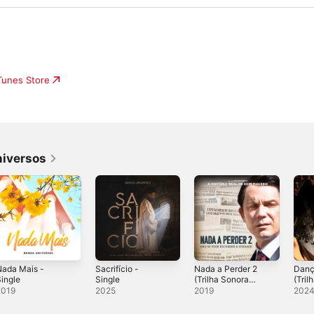
iTunes Store
niversos
Nada Mais -
Sacrifício -
Nada a Perder 2
Danç
ingle
Single
(Trilha Sonora
(Tril
Original) - EP
Origi
2019
2025
2019
202
Pérsi