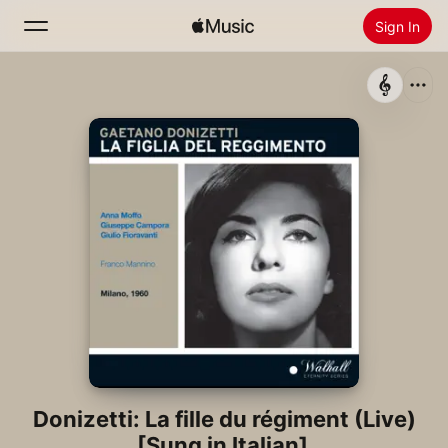
Sign In
Search
Home
New
Install Apple Music
Radio
Donizetti: La fille du régiment (Live)
[Sung in Italian]