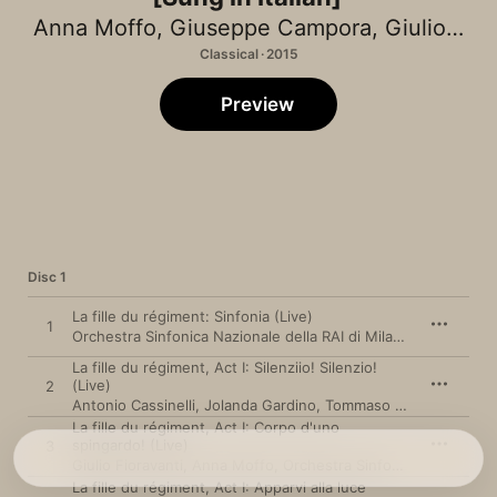
Anna Moffo
,
Giuseppe Campora
,
Giulio Fioravanti
Classical · 2015
Preview
Disc 1
La fille du régiment: Sinfonia (Live)
1
Orchestra Sinfonica Nazionale della RAI di Milano
,
Franco Ma
La fille du régiment, Act I: Silenziio! Silenzio!
(Live)
2
Antonio Cassinelli
,
Jolanda Gardino
,
Tommaso Frascati
,
Coro 
La fille du régiment, Act I: Corpo d'uno
spingardo! (Live)
3
Giulio Fioravanti
,
Anna Moffo
,
Orchestra Sinfonica Nazionale della RAI di Milano
La fille du régiment, Act I: Apparvi alla luce