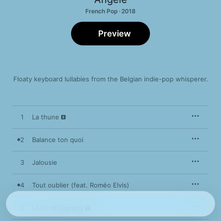
French Pop · 2018
Preview
Floaty keyboard lullabies from the Belgian indie-pop whisperer.
1
La thune
2
Balance ton quoi
3
Jalousie
4
Tout oublier (feat. Roméo Elvis)
5
La loi de Murphy