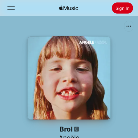
Sign In
Search
Home
New
Install Apple Music
Radio
Brol
Angèle