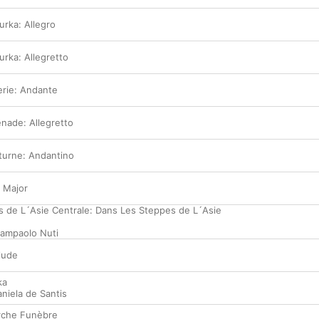
urka: Allegro
urka: Allegretto
erie: Andante
enade: Allegretto
cturne: Andantino
t Major
 de L´Asie Centrale: Dans Les Steppes de L´Asie
iampaolo Nuti
lude
ka
niela de Santis
rche Funèbre