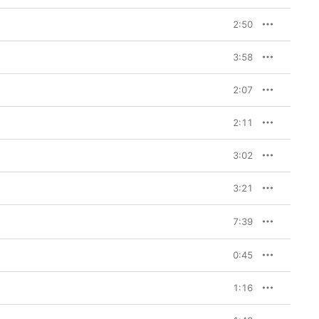
2:50
3:58
2:07
2:11
3:02
3:21
7:39
0:45
1:16