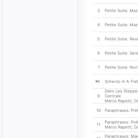
3
Petite Suite: Maz
4
Petite Suite: Maz
5
Petite Suite: Rev
6
Petite Suite: Ser
7
Petite Suite: No
8
Scherzo in A-Fla
Dans Les Steppes
9
Centrale
Marco Rapetti
,
G
10
Paraphrases: Pré
Paraphrases: Pol
11
Marco Rapetti
,
Da
Paraphrases: Ma