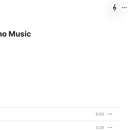
no Music
6:03
3:29