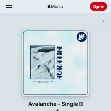
Sign In
Search
Home
New
Install Apple Music
Radio
Avalanche - Single
LaF