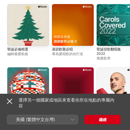
聖誕必備精選
過節歡聚必唱
聖誕頌歌翻唱集
2022
編輯最愛歌曲
專為愛唱歌的你打造
推薦歌單
選擇另一個國家或地區來查看你所在地點的專屬內
容
節日流行暢銷金曲
空間音訊體驗：佳節歌
Zane Lowe：2025 
曲
屬 50 首佳節歌曲
編輯最愛歌單
美國 (繁體中文台灣)
繼續
空間音訊精選
The Zane Lowe Sh