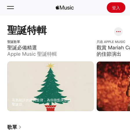
登入
搜尋
聖誕特輯
首頁
聖誕必備精選
聖誕歌單
觀賞 Mariah C
只在 APPLE MUSIC
聖誕必備精選
觀賞 Mariah
新發現
Apple Music 聖誕特輯
的佳節演出
安裝 Apple Music
廣播
耳熟能詳的經典旋律，為你妝點美妙的
聖誕節。
歌單