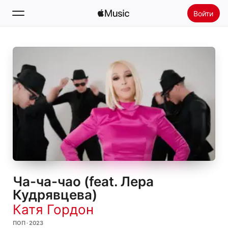
Войти
Поиск
Главная
Радио
Установить Apple Music
Ча-ча-чао (feat. Лера
Кудрявцева)
Катя Гордон
ПОП · 2023