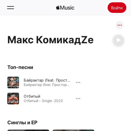
Войти
Поиск
Макс КомикадZе
Главная
Радио
Установить Apple Music
Топ-песни
Байрактар (feat. Простор)
Байрактар (feat. Простор) - Single · 2022
Отбитый
Отбитый - Single · 2023
Синглы и EP