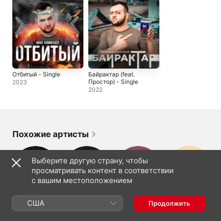
Отбитый - Single
Байрактар (feat.
Простор) - Single
2023
2022
Похожие артисты
Выберите другую страну, чтобы
просматривать контент в соответствии
с вашим местоположением
Аким Апачев
Арбалет
Врата Овертона
Misha Chugeza
США
Продолжить