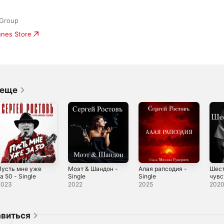
 Group
unes Store
 еще
Пусть мне уже
Моэт & Шандон -
Алая рапсодия -
Шес
а 50 - Single
Single
Single
чувс
2023
2022
2025
202
авиться