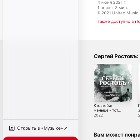
4 июня 2021 г.

1 песня, 3 мин.

℗ 2021 United Music
Также доступно в iT
Сергей Ростовъ:
Кто любит
меньше - тот
з
умней - Single
2022
Открыть в «Музыке»
Вам может понр