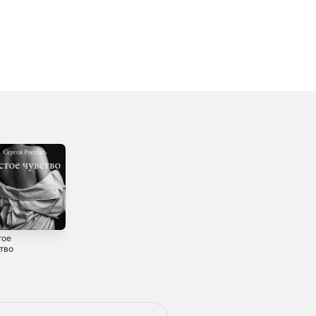
тое
Я пью наотмашь
Переулки,
тво
- Single
закоулки...
0
2024
2024