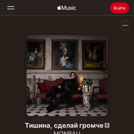
Войти
Поиск
Главная
Радио
Установить Apple Music
Тишина, сделай громче
MONRAU