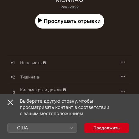
Рок · 2022
Прослушать отрывки
1
Ненависть
2
Тишина
Километры и дожди
3
MONRAU
•
Даниил Ким
Выберите другую страну, чтобы
просматривать контент в соответствии
4
Точка паника
с вашим местоположением
Измена
5
MONRAU
•
тринадцать карат
•
playingtheangel
США
Продолжить