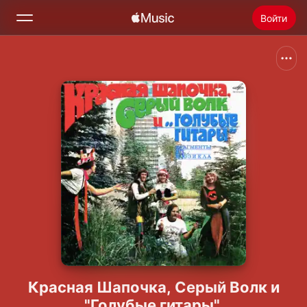
Войти
Поиск
Главная
Радио
Установить Apple Music
Красная Шапочка, Серый Волк и
"Голубые гитары"