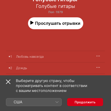
Голубые гитары
Поп · 1979
Прослушать отрывки
1
Любовь навсегда
2
Дождь
3
Я люблю
Выберите другую страну, чтобы
просматривать контент в соответствии
с вашим местоположением
4
Песенка Волка
США
5
Для тебя, человек
Продолжить